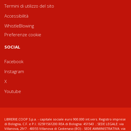
Termini di utilizzo del sito
Accessibilità
WhistleBlowing
Preferenze cookie
SOCIAL
Facebook
Instagram
X
Youtube
LIBRERIE.COOP S.p.a. - capitale sociale euro 900.000 int.vers. Registro imprese
di Bologna, C.F. e P.I.: 02591561200 REA di Bologna: 451543 ; SEDE LEGALE: via
Villanova, 29/7 - 40055 Villanova di Castenaso (BO) - SEDE AMMINISTRATIVA: via