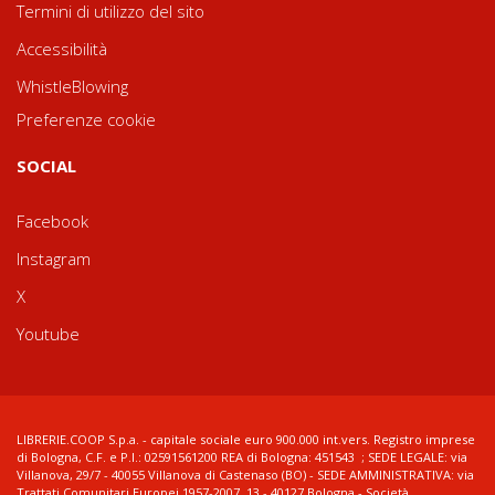
Termini di utilizzo del sito
Accessibilità
WhistleBlowing
Preferenze cookie
SOCIAL
Facebook
Instagram
X
Youtube
LIBRERIE.COOP S.p.a. - capitale sociale euro 900.000 int.vers. Registro imprese
di Bologna, C.F. e P.I.: 02591561200 REA di Bologna: 451543 ; SEDE LEGALE: via
Villanova, 29/7 - 40055 Villanova di Castenaso (BO) - SEDE AMMINISTRATIVA: via
Trattati Comunitari Europei 1957-2007, 13 - 40127 Bologna - Società