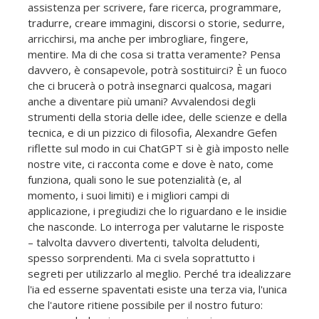
assistenza per scrivere, fare ricerca, programmare,
tradurre, creare immagini, discorsi o storie, sedurre,
arricchirsi, ma anche per imbrogliare, fingere,
mentire. Ma di che cosa si tratta veramente? Pensa
davvero, è consapevole, potrà sostituirci? È un fuoco
che ci brucerà o potrà insegnarci qualcosa, magari
anche a diventare più umani? Avvalendosi degli
strumenti della storia delle idee, delle scienze e della
tecnica, e di un pizzico di filosofia, Alexandre Gefen
riflette sul modo in cui ChatGPT si è già imposto nelle
nostre vite, ci racconta come e dove è nato, come
funziona, quali sono le sue potenzialità (e, al
momento, i suoi limiti) e i migliori campi di
applicazione, i pregiudizi che lo riguardano e le insidie
che nasconde. Lo interroga per valutarne le risposte
– talvolta davvero divertenti, talvolta deludenti,
spesso sorprendenti. Ma ci svela soprattutto i
segreti per utilizzarlo al meglio. Perché tra idealizzare
l'ia ed esserne spaventati esiste una terza via, l'unica
che l'autore ritiene possibile per il nostro futuro: