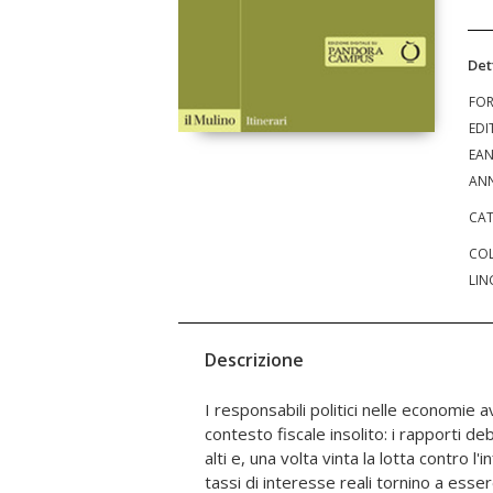
Det
FO
EDI
EA
ANN
CAT
COL
LIN
Descrizione
I responsabili politici nelle economie 
Giappone e l'attuale mix di politica fisca
contesto fiscale insolito: i rapporti 
Uniti. Le sue conclusioni contengon
alti e, una volta vinta la lotta contro l'
responsabili delle politiche economiche
tassi di interesse reali tornino a ess
politici di tutto il mondo. Questo