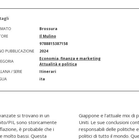
tagli
RMATO
Brossura
TORE
Il Mulino
N
9788815387158
O PUBBLICAZIONE
2024
Economia, finanza e marketing
EGORIA
Attualità e politica
LANA / SERIE
Itinerari
GUA
ita
avanzate si trovano in un
le e monetaria degli Stati
debito/PIL sono storicamente
o lezioni importanti per i
inflazione, è probabile che i
, i banchieri centrali e i
ere molto bassi. Questa
 testo rappresenta un