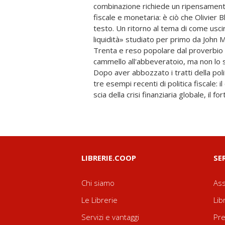
combinazione richiede un ripensamento 
approfondimento di quanto presentato 
fiscale e monetaria: è ciò che Olivier
viene proposto con l'accuratezza formal
testo. Un ritorno al tema di come usci
e con il valore aggiunto dell'aggiornament
liquidità» studiato per primo da John 
inconsueta. Il testo è preceduto 
Trenta e reso popolare dal proverbio 
Francesco Giavazzi, coautore, con lo st
cammello all'abbeveratoio, ma non lo 
Amighini, del manuale citato. Indice
Dopo aver abbozzato i tratti della poli
dell'edizione italiana, di F. Giavaz
tre esempi recenti di politica fiscale: i
scia della crisi finanziaria globale, il 
LIBRERIE.COOP
SE
Chi siamo
Ass
Le Librerie
Lib
Servizi e vantaggi
Pre