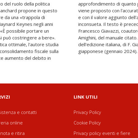
del ruolo della politica
in «Macroeconomia», che
 Blanchard propone in questo
e caratteristica dell'autore
re da una «trappola di
o a una situazione reale
Maynard Keynes negli anni
da una presentazione di
«È possibile portare un
esso Blanchard e Alessia
si può costringere a bere».
 del volume: Presentazione
tica ottimale, l'autore studia
zi. Prefazione all'edizione
l consolidamento fiscale sulla
giapponese (gennaio 2024).
forte aumento del debito in
RVIZI
LINK UTILI
istenza e contatti
Privacy Policy
reria online
Cookie Policy
nota e ritira
Privacy policy eventi e fiere