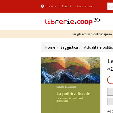
|
|
Librerie
Eventi
Assistenza
Per gli acquisti online: spes
Home
Saggistica
Attualità e politi
La
O
di
AGG