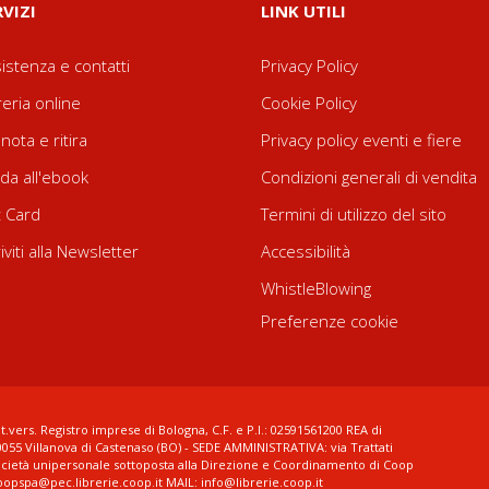
RVIZI
LINK UTILI
istenza e contatti
Privacy Policy
reria online
Cookie Policy
nota e ritira
Privacy policy eventi e fiere
da all'ebook
Condizioni generali di vendita
t Card
Termini di utilizzo del sito
riviti alla Newsletter
Accessibilità
WhistleBlowing
Preferenze cookie
t.vers. Registro imprese di Bologna, C.F. e P.I.: 02591561200 REA di
0055 Villanova di Castenaso (BO) - SEDE AMMINISTRATIVA: via Trattati
ocietà unipersonale sottoposta alla Direzione e Coordinamento di Coop
coopspa@pec.librerie.coop.it MAIL: info@librerie.coop.it