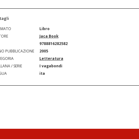
tagli
RMATO
Libro
TORE
Jaca Book
N
9788816282582
O PUBBLICAZIONE
2005
EGORIA
Letteratura
LANA / SERIE
I vagabondi
GUA
ita