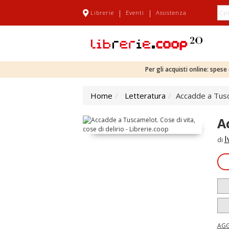
|
|
Librerie
Eventi
Assistenza
Per gli acquisti online: spes
Home
Letteratura
Accadde a Tusca
A
I
di
AGG