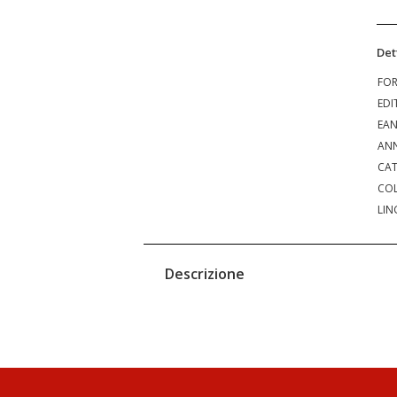
Det
FO
EDI
EA
ANN
CAT
COL
LIN
Descrizione