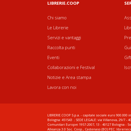
LIBRERIE.COOP
SE
Chi siamo
Ass
Le Librerie
Lib
Servizi e vantaggi
Pre
Raccolta punti
Gui
Eventi
Gif
Collaborazioni e Festival
Isc
Notizie e Area stampa
Lavora con noi
LIBRERIE.COOP S.p.a. - capitale sociale euro 900.000 in
Bologna: 451543 ; SEDE LEGALE: via Villanova, 29/7 - 4
Comunitari Europei 1957-2007, 13 - 40127 Bologna - S
Alleanza 3.0 Soc. Coop., Castenaso (BO) PEC: librerie