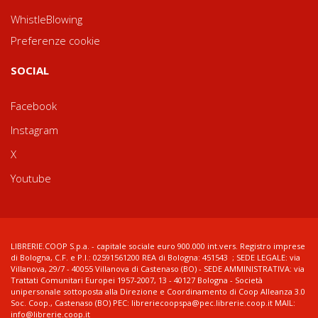
WhistleBlowing
Preferenze cookie
SOCIAL
Facebook
Instagram
X
Youtube
LIBRERIE.COOP S.p.a. - capitale sociale euro 900.000 int.vers. Registro imprese
di Bologna, C.F. e P.I.: 02591561200 REA di Bologna: 451543 ; SEDE LEGALE: via
Villanova, 29/7 - 40055 Villanova di Castenaso (BO) - SEDE AMMINISTRATIVA: via
Trattati Comunitari Europei 1957-2007, 13 - 40127 Bologna - Società
unipersonale sottoposta alla Direzione e Coordinamento di Coop Alleanza 3.0
Soc. Coop., Castenaso (BO) PEC: libreriecoopspa@pec.librerie.coop.it MAIL:
info@librerie.coop.it