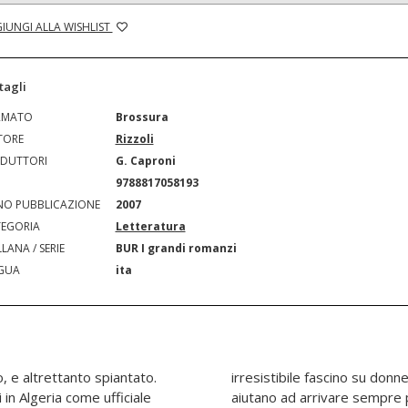
IUNGI ALLA WISHLIST
tagli
RMATO
Brossura
TORE
Rizzoli
DUTTORI
G. Caproni
N
9788817058193
O PUBBLICAZIONE
2007
EGORIA
Letteratura
LANA / SERIE
BUR I grandi romanzi
GUA
ita
 e altrettanto spiantato.
 che se lo contendono e lo
in Algeria come ufficiale
tre qualsiasi limite etico e