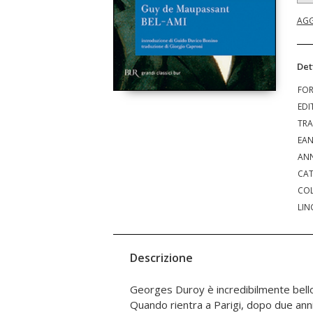
AGG
Det
FO
EDI
TRA
EA
ANN
CAT
COL
LIN
Descrizione
Georges Duroy è incredibilmente bello,
irresistibile fascino su donne potenti,
Quando rientra a Parigi, dopo due anni 
aiutano ad arrivare sempre più in alto. Ol