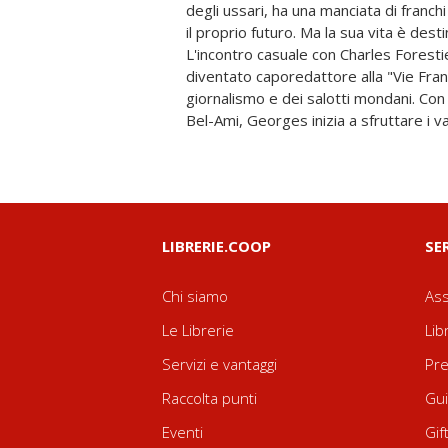
degli ussari, ha una manciata di franch
morale. Un classico senza tempo e 
il proprio futuro. Ma la sua vita è dest
arrampicatore sociale per eccellenz
L'incontro casuale con Charles Foresti
affresco d'epoca amaro e brillante ch
diventato caporedattore alla "Vie Franç
vivacità della Belle Époque, e la cor
giornalismo e dei salotti mondani. Con
Bel-Ami, Georges inizia a sfruttare i v
LIBRERIE.COOP
SE
Chi siamo
Ass
Le Librerie
Lib
Servizi e vantaggi
Pre
Raccolta punti
Gui
Eventi
Gif