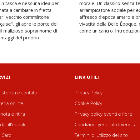
i in tasca e nessuna idea per
un antieroe da antologia,
inata a cambiare in fretta.
a. Maupassant delinea un
er, vecchio commilitone
e ben coglie la mondana
aise", gli apre le porte del
ruzione da cui era pervasa
 il malizioso soprannome di
come un cancro. Introduzion
antaggi del proprio
RVIZI
LINK UTILI
istenza e contatti
Privacy Policy
reria online
Cookie Policy
nota e ritira
Privacy policy eventi e fiere
da all'ebook
Condizioni generali di vendita
t Card
Termini di utilizzo del sito