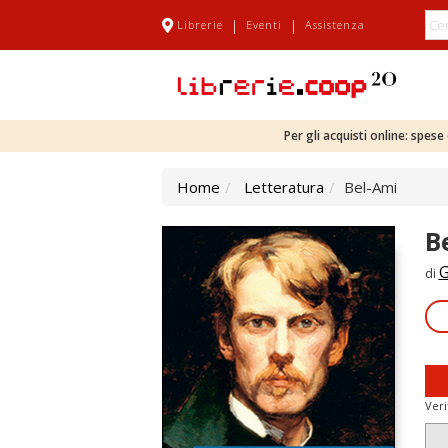
|
|
Librerie
Eventi
Assistenza
Per gli acquisti online: spes
Home
Letteratura
Bel-Ami
B
G
di
Veri