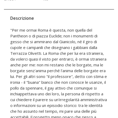
Descrizione
"Per me ormai Roma è questa, non quella del
Pantheon o di piazza Euclide; non i monumenti di
gesso che si ammirano dal Gianicolo, né il giro di
cupole e campanili che disegnano i gabbiani dalla
Terrazza Olivetti. La Roma che per lui era straniera,
da volerci quasi il visto per entrarci, è ormai straniera
anche per me: non mi restano che le borgate, ma le
borgate senz'anima perché l'anima delle borgate era
lui. Per gli altri sono "il professore", detto con stima e
ironia - il "buana" bianco che non conosce le usanze, il
pollo da spennare, il gay attivo che comunque si
inchiappettava uno dei loro, la persona di rispetto a
cui chiedere il parere su un'irregolarità amministrativa
o informazioni su un episodio storico: tra le identità
che ho assunto nel tempo, mi pare una delle più
accettabili. Il progetto meno opaco che riesco a