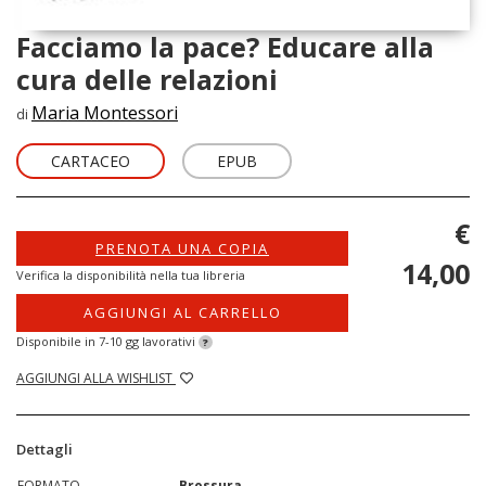
Facciamo la pace? Educare alla
cura delle relazioni
Maria Montessori
di
CARTACEO
EPUB
€
PRENOTA UNA COPIA
14,00
Verifica la disponibilità nella tua libreria
AGGIUNGI AL CARRELLO
Disponibile in 7-10 gg lavorativi
?
AGGIUNGI ALLA WISHLIST
Dettagli
FORMATO
Brossura