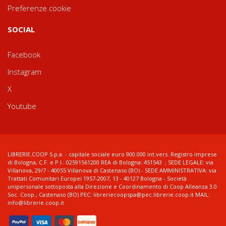
Preferenze cookie
SOCIAL
Facebook
Instagram
X
Youtube
LIBRERIE.COOP S.p.a. - capitale sociale euro 900.000 int.vers. Registro imprese
di Bologna, C.F. e P.I.: 02591561200 REA di Bologna: 451543 ; SEDE LEGALE: via
Villanova, 29/7 - 40055 Villanova di Castenaso (BO) - SEDE AMMINISTRATIVA: via
Trattati Comunitari Europei 1957-2007, 13 - 40127 Bologna - Società
unipersonale sottoposta alla Direzione e Coordinamento di Coop Alleanza 3.0
Soc. Coop., Castenaso (BO) PEC: libreriecoopspa@pec.librerie.coop.it MAIL:
info@librerie.coop.it