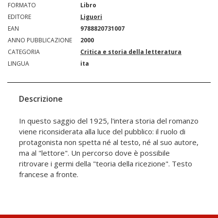
FORMATO
Libro
EDITORE
Liguori
EAN
9788820731007
ANNO PUBBLICAZIONE
2000
CATEGORIA
Critica e storia della letteratura
LINGUA
ita
Descrizione
In questo saggio del 1925, l'intera storia del romanzo
viene riconsiderata alla luce del pubblico: il ruolo di
protagonista non spetta né al testo, né al suo autore,
ma al "lettore". Un percorso dove è possibile
ritrovare i germi della "teoria della ricezione". Testo
francese a fronte.