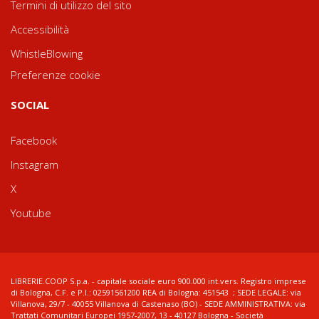
Termini di utilizzo del sito
Accessibilità
WhistleBlowing
Preferenze cookie
SOCIAL
Facebook
Instagram
X
Youtube
LIBRERIE.COOP S.p.a. - capitale sociale euro 900.000 int.vers. Registro imprese
di Bologna, C.F. e P.I.: 02591561200 REA di Bologna: 451543 ; SEDE LEGALE: via
Villanova, 29/7 - 40055 Villanova di Castenaso (BO) - SEDE AMMINISTRATIVA: via
Trattati Comunitari Europei 1957-2007, 13 - 40127 Bologna - Società