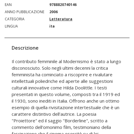
EAN
9788820740146
ANNO PUBBLICAZIONE
2006
CATEGORIA
Letteratura
LINGUA
ita
Descrizione
Il contributo femminile al Modernismo è stato a lungo
disconosciuto. Solo negli ultimi decenni la critica
femminista ha cominciato a riscoprire e rivalutare
intellettuali poliedriche ed aperte alle suggestioni
culturali innovative come Hilda Doolittle. I testi
presentati in questo volume, composti tra il 1919 ed
il 1930, sono inediti in Italia. Offrono anche un ottimo
esempio di quella rivisitazione intertestuale che è un
carattere distintivo dell'autrice. La poesia
"Proiettore" ed il saggio "Borderline", scritto a
commento dell'omonimo film, testimoniano della
fascinazione che il cinema esercitò su di lei.