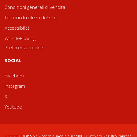
Condizioni generali di vendita
Termini di utilizzo del sito
Accessibilità
WhistleBlowing
Preferenze cookie
SOCIAL
Facebook
Instagram
X
Youtube
LIBRERIE.COOP S.p.a. - capitale sociale euro 900.000 int.vers. Registro imprese