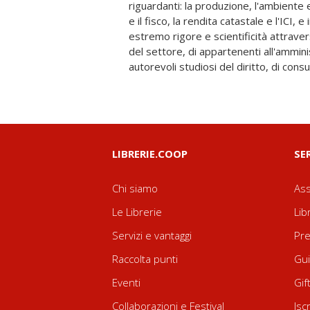
riguardanti: la produzione, l'ambiente e 
energetiche nazionali, da alcune tra l
e il fisco, la rendita catastale e l'ICI, e
statali e private, dalle Agenzie delle
estremo rigore e scientificità attraver
L'opera è uno strumento di lavoro indis
del settore, di appartenenti all'amminis
del settore, che analizza le energie rin
autorevoli studiosi del diritto, di consu
LIBRERIE.COOP
SE
Chi siamo
Ass
Le Librerie
Lib
Servizi e vantaggi
Pre
Raccolta punti
Gui
Eventi
Gif
Collaborazioni e Festival
Isc