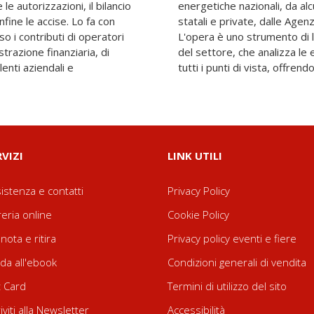
le autorizzazioni, il bilancio
e più prestigiose università
 infine le accise. Lo fa con
 dogane e delle entrate.
so i contributi di operatori
pensabile per gli operatori
trazione finanziaria, di
novabili e alternative da
lenti aziendali e
tutti i punti di vista, offren
RVIZI
LINK UTILI
istenza e contatti
Privacy Policy
reria online
Cookie Policy
nota e ritira
Privacy policy eventi e fiere
da all'ebook
Condizioni generali di vendita
t Card
Termini di utilizzo del sito
riviti alla Newsletter
Accessibilità