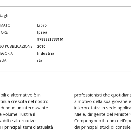
tagli
RMATO
Libro
TORE
Ipsoa
N
9788821733161
O PUBBLICAZIONE
2010
EGORIA
Industria
GUA
ita
bili e alternative è in
ntano" una materia che,
tinua crescita nel nostro
enta ancora molti dubbi
e dunque un interessante
refazione è a cura di Luca
volume illustra il
mia e delle finanze.
bili e alternative
e autori provenienti
i principali temi d'attualità
, dalle maggiori aziende