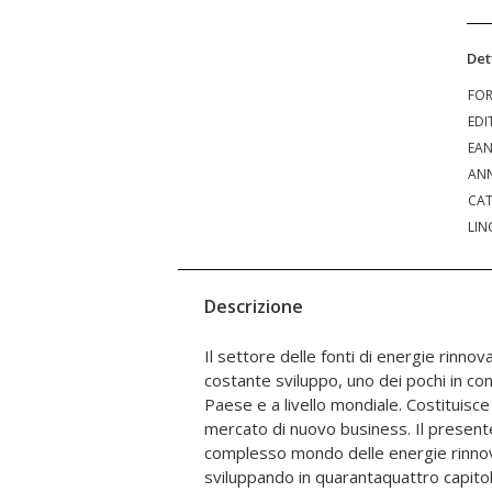
Det
FO
EDI
EA
ANN
CAT
LIN
Descrizione
Il settore delle fonti di energie rinnova
professionisti che quotidianamente "affro
costante sviluppo, uno dei pochi in con
a motivo della sua giovane età, pres
Paese e a livello mondiale. Costituisc
interpretativi in sede applicativa. La P
mercato di nuovo business. Il presente 
Miele, dirigente del Ministero dell'econo
complesso mondo delle energie rinnova
Compongono il team dell'opera sessantadu
sviluppando in quarantaquattro capitoli 
dai principali studi di consulenza