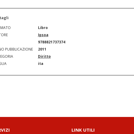
tagli
RMATO
Libro
TORE
Ipsoa
N
9788821737374
O PUBBLICAZIONE
2011
EGORIA
Diritto
GUA
ita
RVIZI
LINK UTILI