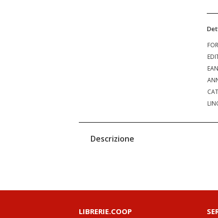
Det
FO
EDI
EA
ANN
CAT
LIN
Descrizione
LIBRERIE.COOP
SE