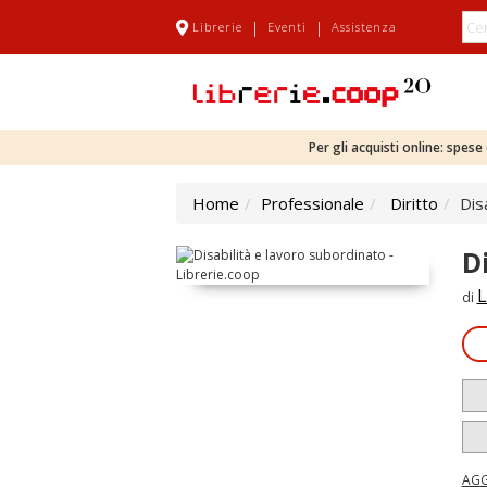
|
|
Librerie
Eventi
Assistenza
Per gli acquisti online: spes
Home
Professionale
Diritto
Dis
D
L
di
AGG