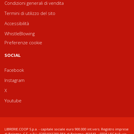
Condizioni generali di vendita
Termini di utilizzo del sito
Accessibilità
WhistleBlowing
Preferenze cookie
SOCIAL
Facebook
Instagram
X
Youtube
LIBRERIE.COOP S.p.a. - capitale sociale euro 900.000 int.vers. Registro imprese
di Bologna, C.F. e P.I.: 02591561200 REA di Bologna: 451543 ; SEDE LEGALE: via