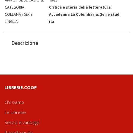
ANNO PUBBLICAZIONE
1985
CATEGORIA
Critica e storia della letteratura
COLLANA / SERIE
Accademia La Colombaria. Serie studi
LINGUA
ita
Descrizione
LIBRERIE.COOP
Chi siamo
Le Librerie
Servizi e vantaggi
Raccolta punti