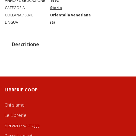
ANNO PUBBLICAZIONE
1992
CATEGORIA
Storia
COLLANA / SERIE
Orientalia venetiana
LINGUA
ita
Descrizione
LIBRERIE.COOP
Chi siamo
Le Librerie
Servizi e vantaggi
Raccolta punti