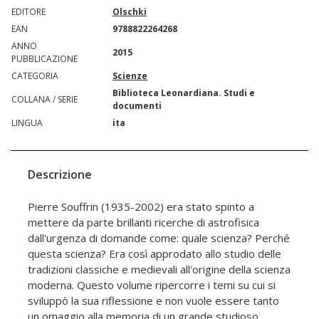
EDITORE
Olschki
EAN
9788822264268
ANNO
2015
PUBBLICAZIONE
CATEGORIA
Scienze
Biblioteca Leonardiana. Studi e
COLLANA / SERIE
documenti
LINGUA
ita
Descrizione
Pierre Souffrin (1935-2002) era stato spinto a
mettere da parte brillanti ricerche di astrofisica
dall'urgenza di domande come: quale scienza? Perché
questa scienza? Era così approdato allo studio delle
tradizioni classiche e medievali all'origine della scienza
moderna. Questo volume ripercorre i temi su cui si
sviluppò la sua riflessione e non vuole essere tanto
un omaggio alla memoria di un grande studioso,