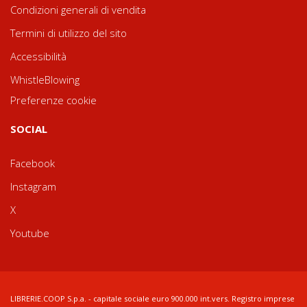
Condizioni generali di vendita
Termini di utilizzo del sito
Accessibilità
WhistleBlowing
Preferenze cookie
SOCIAL
Facebook
Instagram
X
Youtube
LIBRERIE.COOP S.p.a. - capitale sociale euro 900.000 int.vers. Registro imprese