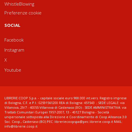
WhistleBlowing
Preferenze cookie
SOCIAL
Facebook
Instagram
X
Youtube
LIBRERIE.COOP S.p.a. - capitale sociale euro 900.000 int.vers. Registro imprese
di Bologna, C.F. e P.I.: 02591561200 REA di Bologna: 451543 ; SEDE LEGALE: via
Villanova, 29/7 - 40055 Villanova di Castenaso (BO) - SEDE AMMINISTRATIVA: via
Trattati Comunitari Europei 1957-2007, 13 - 40127 Bologna - Società
unipersonale sottoposta alla Direzione e Coordinamento di Coop Alleanza 3.0
Soc. Coop., Castenaso (BO) PEC: libreriecoopspa@pec.librerie.coop.it MAIL:
info@librerie.coop.it