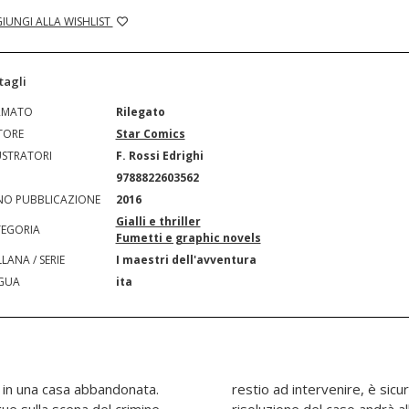
IUNGI ALLA WISHLIST
tagli
RMATO
Rilegato
TORE
Star Comics
USTRATORI
F. Rossi Edrighi
N
9788822603562
O PUBBLICAZIONE
2016
Gialli e thriller
EGORIA
Fumetti e graphic novels
LANA / SERIE
I maestri dell'avventura
GUA
ita
o in una casa abbandonata.
alla fine il merito della