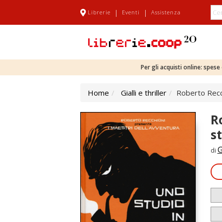
|
|
Librerie
Eventi
Assistenza
Per gli acquisti online: spes
Home
Gialli e thriller
Roberto Recch
R
s
G
di