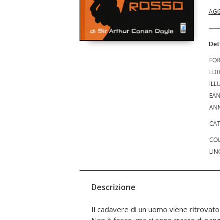
AGG
Det
FO
EDI
ILL
EA
ANN
CAT
COL
LIN
Descrizione
Il cadavere di un uomo viene ritrovat
restio ad intervenire, è sicuro che 