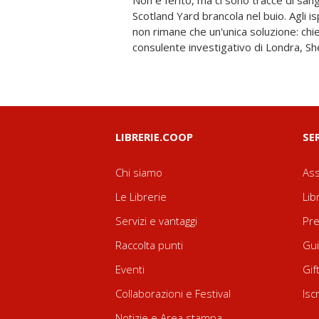
Non è ferito, ma ci sono tracce di sang
risoluzione del caso andrà alla polizia, ma
Scotland Yard brancola nel buio. Agli 
John Watson, insiste. Il richiamo del mis
non rimane che un'unica soluzione: chie
due lasciano il loro appartamento, al 22
consulente investigativo di Londra, Sh
LIBRERIE.COOP
SE
Chi siamo
Ass
Le Librerie
Lib
Servizi e vantaggi
Pre
Raccolta punti
Gui
Eventi
Gif
Collaborazioni e Festival
Isc
Notizie e Area stampa