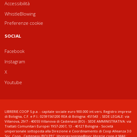
Accessibilità
WhistleBlowing
Preferenze cookie
SOCIAL
Facebook
Instagram
X
Youtube
LIBRERIE.COOP S.p.a. - capitale sociale euro 900.000 int.vers. Registro imprese
di Bologna, C.F. e P.I.: 02591561200 REA di Bologna: 451543 ; SEDE LEGALE: via
Villanova, 29/7 - 40055 Villanova di Castenaso (BO) - SEDE AMMINISTRATIVA: via
Trattati Comunitari Europei 1957-2007, 13 - 40127 Bologna - Società
unipersonale sottoposta alla Direzione e Coordinamento di Coop Alleanza 3.0
Soc. Coop., Castenaso (BO) PEC: libreriecoopspa@pec.librerie.coop.it MAIL: