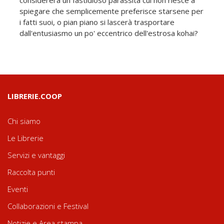
considererà un fastidioso parassita cui non riesce a
spiegare che semplicemente preferisce starsene per
i fatti suoi, o pian piano si lascerà trasportare
dall'entusiasmo un po' eccentrico dell'estrosa kohai?
LIBRERIE.COOP
Chi siamo
Le Librerie
Servizi e vantaggi
Raccolta punti
Eventi
Collaborazioni e Festival
Notizie e Area stampa