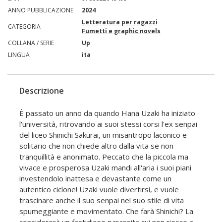
ANNO PUBBLICAZIONE
2024
Letteratura per ragazzi
CATEGORIA
Fumetti e graphic novels
COLLANA / SERIE
Up
LINGUA
ita
Descrizione
È passato un anno da quando Hana Uzaki ha iniziato
l'università, ritrovando ai suoi stessi corsi l'ex senpai
del liceo Shinichi Sakurai, un misantropo laconico e
solitario che non chiede altro dalla vita se non
tranquillità e anonimato. Peccato che la piccola ma
vivace e prosperosa Uzaki mandi all'aria i suoi piani
investendolo inattesa e devastante come un
autentico ciclone! Uzaki vuole divertirsi, e vuole
trascinare anche il suo senpai nel suo stile di vita
spumeggiante e movimentato. Che farà Shinichi? La