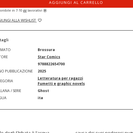
AGGIUNGI AL CARRELLO
onibile in 7-10 gg lavorativi
?
IUNGI ALLA WISHLIST
tagli
RMATO
Brossura
TORE
Star Comics
N
9788822654700
O PUBBLICAZIONE
2025
Letteratura per ragazzi
EGORIA
Fumetti e graphic novels
LANA / SERIE
Ghost
GUA
ita
e degli Shibata è l'acqua
re Sato precipita nella