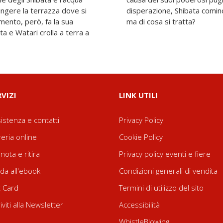
iungere la terrazza dove si
li l'"inizio della storia"...
mento, però, fa la sua
ma di cosa si tratta?
 e Watari crolla a terra a
RVIZI
LINK UTILI
istenza e contatti
Privacy Policy
reria online
Cookie Policy
nota e ritira
Privacy policy eventi e fiere
da all'ebook
Condizioni generali di vendita
t Card
Termini di utilizzo del sito
riviti alla Newsletter
Accessibilità
WhistleBlowing