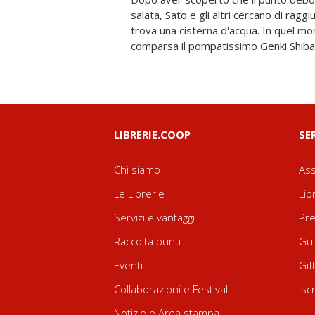
salata, Sato e gli altri cercano di ragg
disperazione, Shibata comincia a raccontarg
trova una cisterna d'acqua. In quel mo
comparsa il pompatissimo Genki Shibata
LIBRERIE.COOP
SE
Chi siamo
Ass
Le Librerie
Lib
Servizi e vantaggi
Pre
Raccolta punti
Gui
Eventi
Gif
Collaborazioni e Festival
Isc
Notizie e Area stampa