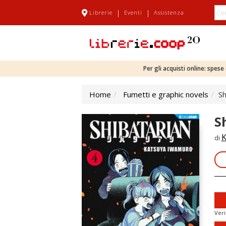
|
|
Librerie
Eventi
Assistenza
Per gli acquisti online: spes
Home
Fumetti e graphic novels
Sh
S
K
di
Veri