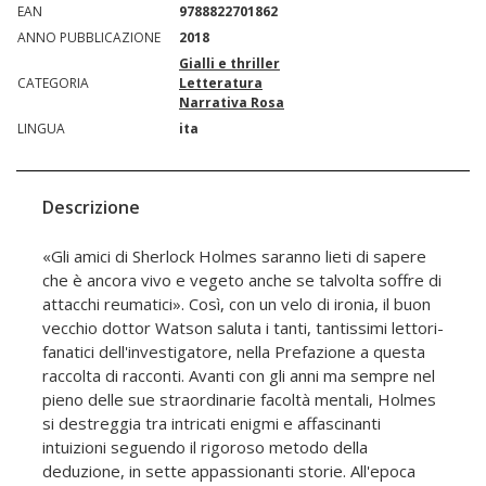
EAN
9788822701862
ANNO PUBBLICAZIONE
2018
Gialli e thriller
CATEGORIA
Letteratura
Narrativa Rosa
LINGUA
ita
Descrizione
«Gli amici di Sherlock Holmes saranno lieti di sapere
che è ancora vivo e vegeto anche se talvolta soffre di
attacchi reumatici». Così, con un velo di ironia, il buon
vecchio dottor Watson saluta i tanti, tantissimi lettori-
fanatici dell'investigatore, nella Prefazione a questa
raccolta di racconti. Avanti con gli anni ma sempre nel
pieno delle sue straordinarie facoltà mentali, Holmes
si destreggia tra intricati enigmi e affascinanti
intuizioni seguendo il rigoroso metodo della
deduzione, in sette appassionanti storie. All'epoca