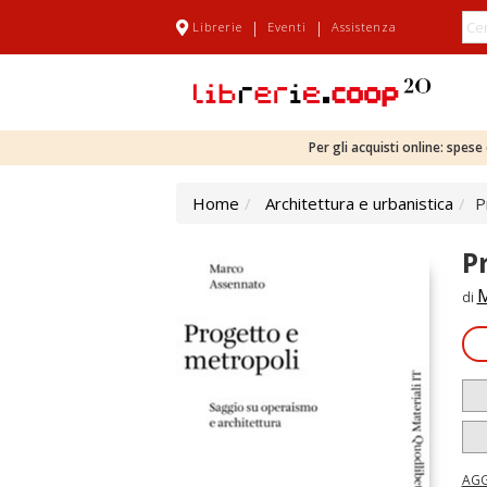
|
|
Librerie
Eventi
Assistenza
Per gli acquisti online: spes
Home
Architettura e urbanistica
P
P
M
di
AGG