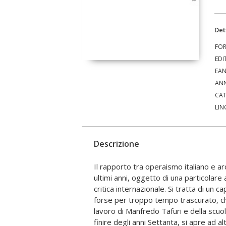
Det
FO
EDI
EA
ANN
CAT
LIN
Descrizione
Il rapporto tra operaismo italiano e ar
costruire nel suo rapporto con i grandi 
ultimi anni, oggetto di una particolare
contemporanea. Libera da ogni residuo d
critica internazionale. Si tratta di un ca
confronti delle più diffuse mode cult
forse per troppo tempo trascurato, ch
dell'architettura ha tratteggiato i limiti ide
lavoro di Manfredo Tafuri e della scuol
contorni materiali di un settore dete
finire degli anni Settanta, si apre ad alt
contemporanea, attraverso un brillante