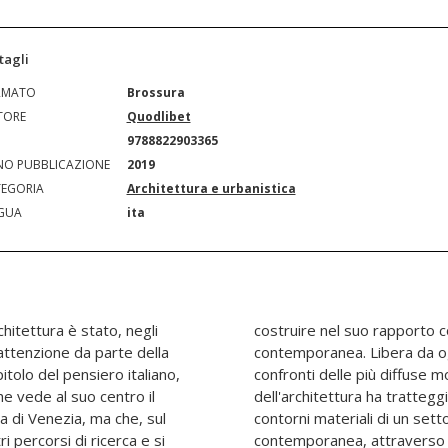
tagli
RMATO
Brossura
TORE
Quodlibet
N
9788822903365
O PUBBLICAZIONE
2019
EGORIA
Architettura e urbanistica
GUA
ita
chitettura è stato, negli
spazi dell'urbanizzazione
 attenzione da parte della
i nostalgia, corrosiva nei
pitolo del pensiero italiano,
urali, la critica operaista
e vede al suo centro il
ologici della disciplina e i
a di Venezia, ma che, sul
rminante della produzione
ri percorsi di ricerca e si
 incontro tra filosofia e