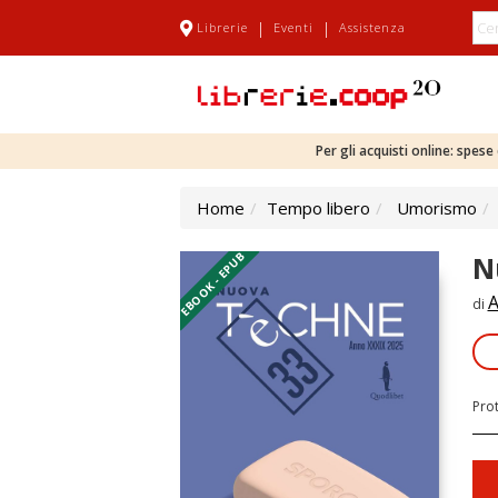
|
|
Librerie
Eventi
Assistenza
Per gli acquisti online: spes
Home
Tempo libero
Umorismo
EBOOK - EPUB
N
A
di
Pro