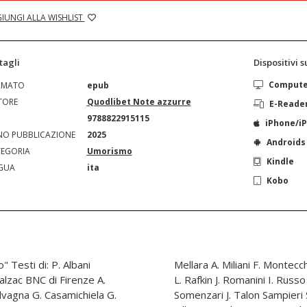
IUNGI ALLA WISHLIST
tagli
Dispositivi 
Comput
RMATO
epub
TORE
Quodlibet Note azzurre
E-Reade
N
9788822915115
iPhone/i
O PUBBLICAZIONE
2025
Androids
EGORIA
Umorismo
Kindle
GUA
ita
Kobo
bani
 Poli
lzac BNC di Firenze A.
 M. Schettino S. Scrima A.
alvagna G. Casamichiela G.
A. Trasciatti M. Ugaglia C.