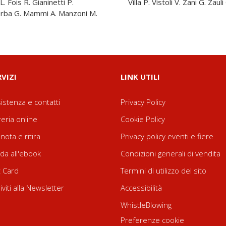
L. Fois R. Gianinetti P.
Villa P. Vistoli V. Zani G. Zau
lerba G. Mammi A. Manzoni M.
RVIZI
LINK UTILI
istenza e contatti
Privacy Policy
reria online
Cookie Policy
nota e ritira
Privacy policy eventi e fiere
da all'ebook
Condizioni generali di vendita
t Card
Termini di utilizzo del sito
riviti alla Newsletter
Accessibilità
WhistleBlowing
Preferenze cookie