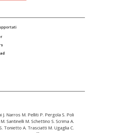
supportati
er
rs
Pad