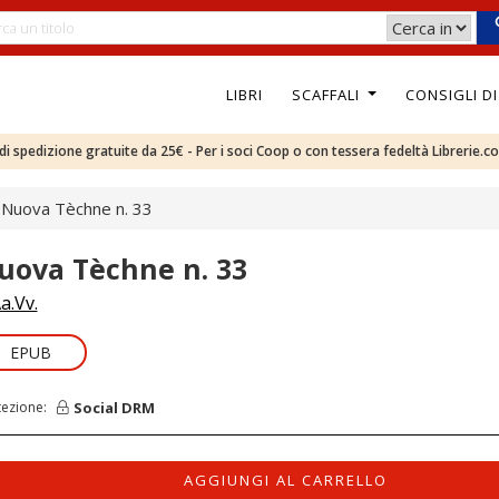
LIBRI
SCAFFALI
CONSIGLI D
e di spedizione gratuite da 25€ - Per i soci Coop o con tessera fedeltà Librerie.c
Nuova Tèchne n. 33
uova Tèchne n. 33
a.Vv.
EPUB
Social DRM
tezione:
AGGIUNGI AL CARRELLO