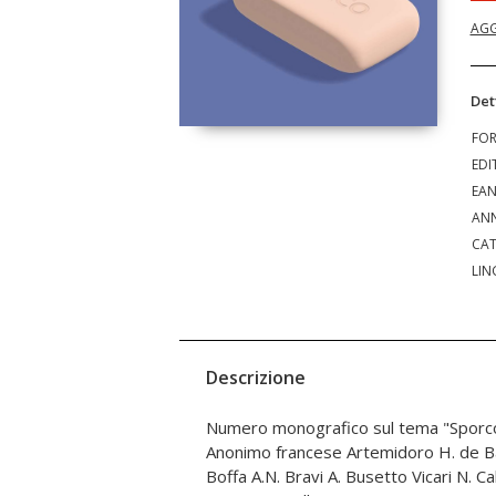
AGG
Det
FO
EDI
EA
ANN
CAT
LIN
Descrizione
Numero monografico sul tema "Sporco" Testi di: P. Al
Mellara A. Miliani F. Montecchi J. Narros M. Pelliti P. Pergola S.
Anonimo francese Artemidoro H. de Ba
L. Rafkin J. Romanini I. Russo M. Santinelli
Boffa A.N. Bravi A. Busetto Vicari N. C
Somenzari J. Talon Sampieri S. Tonietto 