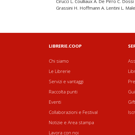
Cirucci L. Coulliaux A. De Pirro C. Dossi 
Grassini H. Hoffmann A. Lentini L. Ma
LIBRERIE.COOP
SE
Chi siamo
Ass
Le Librerie
Lib
Servizi e vantaggi
Pre
Raccolta punti
Gui
Eventi
Gif
Collaborazioni e Festival
Isc
Notizie e Area stampa
Lavora con noi