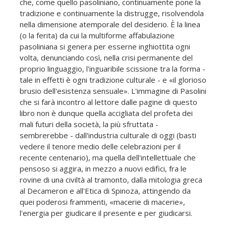
che, come quello pasoliniano, continuamente pone la
tradizione e continuamente la distrugge, risolvendola
nella dimensione atemporale del desiderio. È la linea
(o la ferita) da cui la multiforme affabulazione
pasoliniana si genera per esserne inghiottita ogni
volta, denunciando così, nella crisi permanente del
proprio linguaggio, l'inguaribile scissione tra la forma -
tale in effetti è ogni tradizione culturale - e «il glorioso
brusio dell'esistenza sensuale». L'immagine di Pasolini
che si farà incontro al lettore dalle pagine di questo
libro non è dunque quella accigliata del profeta dei
mali futuri della società, la più sfruttata -
sembrerebbe - dall'industria culturale di oggi (basti
vedere il tenore medio delle celebrazioni per il
recente centenario), ma quella dell'intellettuale che
pensoso si aggira, in mezzo a nuovi edifici, fra le
rovine di una civiltà al tramonto, dalla mitologia greca
al Decameron e all'Etica di Spinoza, attingendo da
quei poderosi frammenti, «macerie di macerie»,
l'energia per giudicare il presente e per giudicarsi.