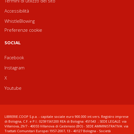
Termini di utilizzo del sito
Accessibilità
WhistleBlowing
Preferenze cookie
SOCIAL
Facebook
Instagram
X
Youtube
LIBRERIE.COOP S.p.a. - capitale sociale euro 900.000 int.vers. Registro imprese
di Bologna, C.F. e P.I.: 02591561200 REA di Bologna: 451543 ; SEDE LEGALE: via
Villanova, 29/7 - 40055 Villanova di Castenaso (BO) - SEDE AMMINISTRATIVA: via
Trattati Comunitari Europei 1957-2007, 13 - 40127 Bologna - Società