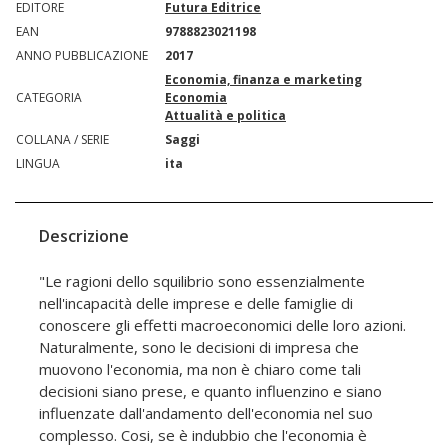
EDITORE
Futura Editrice
EAN
9788823021198
ANNO PUBBLICAZIONE
2017
Economia, finanza e marketing
CATEGORIA
Economia
Attualità e politica
COLLANA / SERIE
Saggi
LINGUA
ita
Descrizione
"Le ragioni dello squilibrio sono essenzialmente
nell'incapacità delle imprese e delle famiglie di
conoscere gli effetti macroeconomici delle loro azioni.
Naturalmente, sono le decisioni di impresa che
muovono l'economia, ma non è chiaro come tali
decisioni siano prese, e quanto influenzino e siano
influenzate dall'andamento dell'economia nel suo
complesso. Cosi, se è indubbio che l'economia è