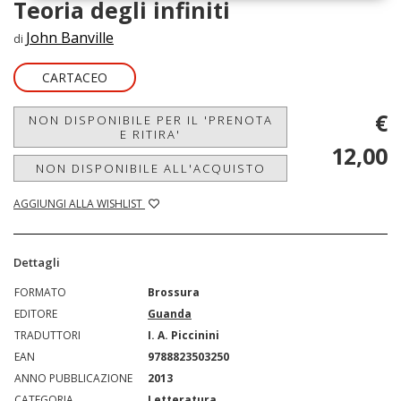
Teoria degli infiniti
John Banville
di
CARTACEO
€
NON DISPONIBILE PER IL 'PRENOTA
E RITIRA'
12,00
NON DISPONIBILE ALL'ACQUISTO
AGGIUNGI ALLA WISHLIST
Dettagli
FORMATO
Brossura
EDITORE
Guanda
TRADUTTORI
I. A. Piccinini
EAN
9788823503250
ANNO PUBBLICAZIONE
2013
CATEGORIA
Letteratura