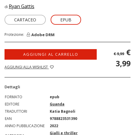
Ryan Gattis
di
CARTACEO
EPUB
Adobe DRM
Protezione:
€
€ 9,99
AGGIUNGI AL CARRELLO
3,99
AGGIUNGI ALLA WISHLIST
Dettagli
FORMATO
epub
EDITORE
Guanda
TRADUTTORI
Katia Bagnoli
EAN
9788823531390
ANNO PUBBLICAZIONE
2022
Gialli e thriller