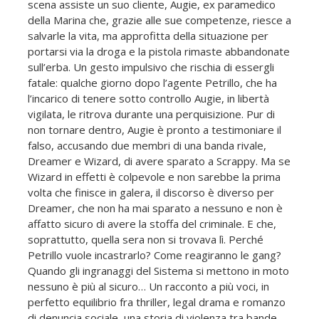
scena assiste un suo cliente, Augie, ex paramedico
della Marina che, grazie alle sue competenze, riesce a
salvarle la vita, ma approfitta della situazione per
portarsi via la droga e la pistola rimaste abbandonate
sull’erba. Un gesto impulsivo che rischia di essergli
fatale: qualche giorno dopo l’agente Petrillo, che ha
l’incarico di tenere sotto controllo Augie, in libertà
vigilata, le ritrova durante una perquisizione. Pur di
non tornare dentro, Augie è pronto a testimoniare il
falso, accusando due membri di una banda rivale,
Dreamer e Wizard, di avere sparato a Scrappy. Ma se
Wizard in effetti è colpevole e non sarebbe la prima
volta che finisce in galera, il discorso è diverso per
Dreamer, che non ha mai sparato a nessuno e non è
affatto sicuro di avere la stoffa del criminale. E che,
soprattutto, quella sera non si trovava lì. Perché
Petrillo vuole incastrarlo? Come reagiranno le gang?
Quando gli ingranaggi del Sistema si mettono in moto
nessuno è più al sicuro… Un racconto a più voci, in
perfetto equilibrio fra thriller, legal drama e romanzo
di denuncia sociale, una storia di violenza tra bande