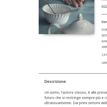
AGG
Det
FO
EDI
EA
ANN
CAT
LIN
Descrizione
Un uomo, l’autore stesso, è alle prese 
con la madre si alternano le confess
futuro che si restringe sempre più e c
spaesamento in un’epoca di Covid e 
ultranovantenne. Dai primi sintomi della
sull’identità e sul timore della m