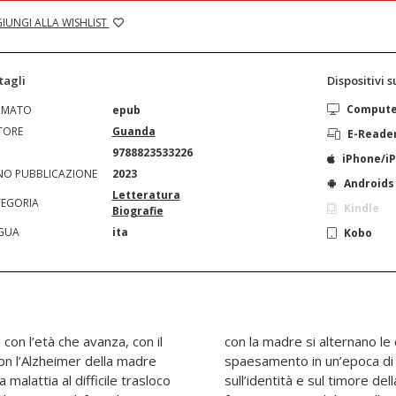
IUNGI ALLA WISHLIST
tagli
Dispositivi 
Comput
RMATO
epub
TORE
Guanda
E-Reade
N
9788823533226
iPhone/i
O PUBBLICAZIONE
2023
Androids
Letteratura
EGORIA
Kindle
Biografie
GUA
ita
Kobo
con l’età che avanza, con il
ioni autobiografiche sullo
on l’Alzheimer della madre
di guerra, le riflessioni
 malattia al difficile trasloco
orte, e le digressioni sul