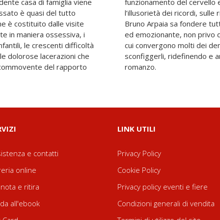
adente casa di famiglia viene
moria, sulla malleabilità e
passato è quasi del tutto
nel campo dell’Alzheimer.
e è costituito dalle visite
ementi in un racconto teso
te in maniera ossessiva, i
sa e rassegnata ironia, in
fantili, le crescenti difficoltà
assillano e dei tentativi per
, le dolorose lacerazioni che
ndo la nozione stessa di
o commovente del rapporto
romanzo.
RVIZI
LINK UTILI
istenza e contatti
Privacy Policy
reria online
Cookie Policy
nota e ritira
Privacy policy eventi e fiere
da all'ebook
Condizioni generali di vendita