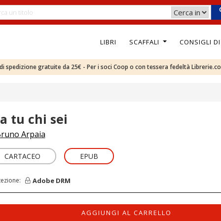
LIBRI
SCAFFALI
CONSIGLI D
e di spedizione gratuite da 25€ - Per i soci Coop o con tessera fedeltà Librerie.c
a tu chi sei
runo Arpaia
CARTACEO
EPUB
Adobe DRM
tezione:
AGGIUNGI AL CARRELLO