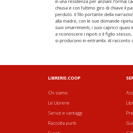
in una residenza per anziani: l’ormai c
funzionamento del cervello e della me
chiusa e con l’ultimo giro di chiave il 
l’illusorietà dei ricordi, sulle ricerche 
perduto. Il filo portante della narrazion
Bruno Arpaia sa fondere tutti questi el
alla madre, con le sue domande ripetu
ed emozionante, non privo di una soffu
suoi smarrimenti, i suoi capricci quasi in
cui convergono molti dei demoni che ci 
a riconoscere i nipoti o il figlio stesso
sconfiggerli, ridefinendo e amplia
si producono in entrambi. Al raccont
LIBRERIE.COOP
SE
Chi siamo
Ass
Le Librerie
Lib
Servizi e vantaggi
Pre
Raccolta punti
Gui