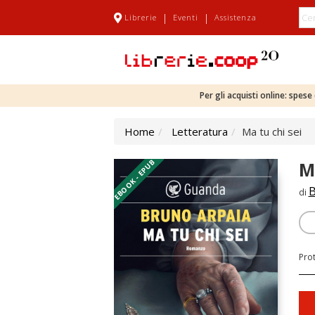
|
|
Librerie
Eventi
Assistenza
Per gli acquisti online: spes
Home
Letteratura
Ma tu chi sei
EBOOK - EPUB
M
B
di
Pro