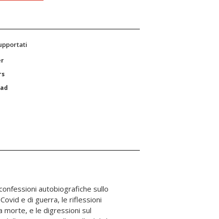
supportati
er
rs
Pad