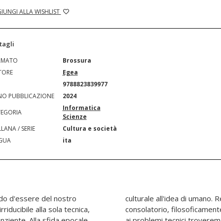
IUNGI ALLA WISHLIST
tagli
RMATO
Brossura
TORE
Egea
N
9788823839977
O PUBBLICAZIONE
2024
Informatica
EGORIA
Scienze
LANA / SERIE
Cultura e società
GUA
ita
modo d'essere del nostro
approccio «narcotico» e
riducibile alla sola tecnica,
icamente ingenuo. Perché se
ziente. Alla sfida epocale
zione ingegneristica, alle