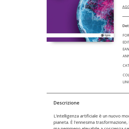
AGG
Det
FO
EDI
EA
ANN
CAT
COL
LIN
Descrizione
L'intelligenza artificiale è un nuovo 
culturale all'idea di umano. Resta un 
pianeta. È l'ennesima trasformazione, ir
consolatorio, filosoficamente e polit
ma nemmeno elevabile a coscienza sen
ai problemi tecnici troveremo una solu