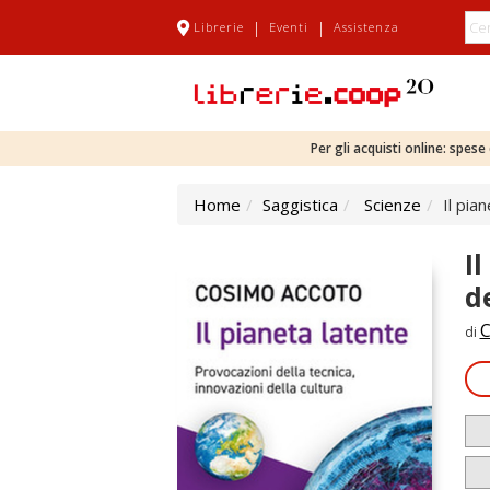
|
|
Librerie
Eventi
Assistenza
Per gli acquisti online: spes
Home
Saggistica
Scienze
Il pia
I
d
C
di