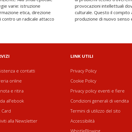
ie varie: istruzione
dere con l'innovazione
ormazione etica, direzione
 siamo chiamati tutti: alla
nti contro un radicale attacco
produzione di nuovo senso e d
RVIZI
LINK UTILI
istenza e contatti
Privacy Policy
reria online
Cookie Policy
nota e ritira
Privacy policy eventi e fiere
da all'ebook
Condizioni generali di vendita
t Card
Termini di utilizzo del sito
riviti alla Newsletter
Accessibilità
WhistleBlowing