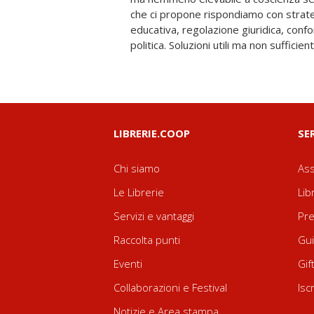
che ci propone rispondiamo con strateg
provocazioni intellettuali dovremo rispon
educativa, regolazione giuridica, conf
culturale. Questo il compito a cui oggi
politica. Soluzioni utili ma non sufficie
LIBRERIE.COOP
SE
Chi siamo
Ass
Le Librerie
Lib
Servizi e vantaggi
Pre
Raccolta punti
Gui
Eventi
Gif
Collaborazioni e Festival
Isc
Notizie e Area stampa