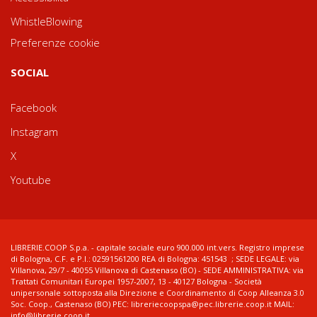
WhistleBlowing
Preferenze cookie
SOCIAL
Facebook
Instagram
X
Youtube
LIBRERIE.COOP S.p.a. - capitale sociale euro 900.000 int.vers. Registro imprese
di Bologna, C.F. e P.I.: 02591561200 REA di Bologna: 451543 ; SEDE LEGALE: via
Villanova, 29/7 - 40055 Villanova di Castenaso (BO) - SEDE AMMINISTRATIVA: via
Trattati Comunitari Europei 1957-2007, 13 - 40127 Bologna - Società
unipersonale sottoposta alla Direzione e Coordinamento di Coop Alleanza 3.0
Soc. Coop., Castenaso (BO) PEC: libreriecoopspa@pec.librerie.coop.it MAIL:
info@librerie.coop.it