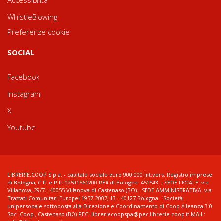
Accessibilità
WhistleBlowing
Preferenze cookie
SOCIAL
Facebook
Instagram
X
Youtube
LIBRERIE.COOP S.p.a. - capitale sociale euro 900.000 int.vers. Registro imprese
di Bologna, C.F. e P.I.: 02591561200 REA di Bologna: 451543 ; SEDE LEGALE: via
Villanova, 29/7 - 40055 Villanova di Castenaso (BO) - SEDE AMMINISTRATIVA: via
Trattati Comunitari Europei 1957-2007, 13 - 40127 Bologna - Società
unipersonale sottoposta alla Direzione e Coordinamento di Coop Alleanza 3.0
Soc. Coop., Castenaso (BO) PEC: libreriecoopspa@pec.librerie.coop.it MAIL: