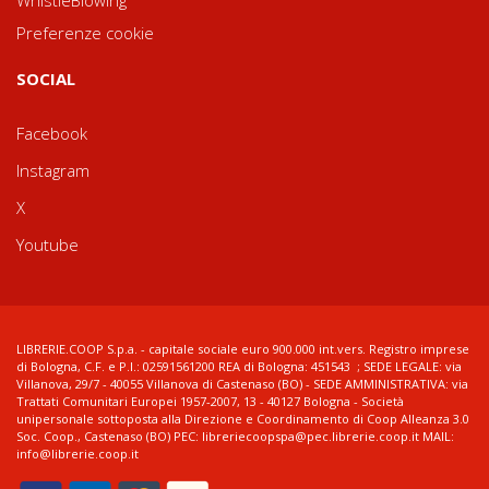
WhistleBlowing
Preferenze cookie
SOCIAL
Facebook
Instagram
X
Youtube
LIBRERIE.COOP S.p.a. - capitale sociale euro 900.000 int.vers. Registro imprese
di Bologna, C.F. e P.I.: 02591561200 REA di Bologna: 451543 ; SEDE LEGALE: via
Villanova, 29/7 - 40055 Villanova di Castenaso (BO) - SEDE AMMINISTRATIVA: via
Trattati Comunitari Europei 1957-2007, 13 - 40127 Bologna - Società
unipersonale sottoposta alla Direzione e Coordinamento di Coop Alleanza 3.0
Soc. Coop., Castenaso (BO) PEC: libreriecoopspa@pec.librerie.coop.it MAIL:
info@librerie.coop.it