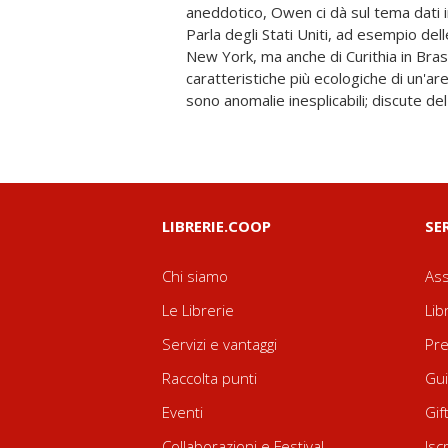
aneddotico, Owen ci dà sul tema dati i
sviluppo urbano; esamina le contraddizio
Parla degli Stati Uniti, ad esempio de
dove il liquido è il petrolio. Un percor
New York, ma anche di Curithia in Bras
contribuire a far riflettere e dibattere 
caratteristiche più ecologiche di un'ar
sull'argomento, anche grazie al c
sono anomalie inesplicabili; discute del 
LIBRERIE.COOP
SE
Chi siamo
Ass
Le Librerie
Lib
Servizi e vantaggi
Pre
Raccolta punti
Gui
Eventi
Gif
Collaborazioni e Festival
Isc