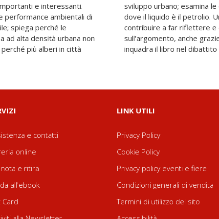
mportanti e interessanti.
ni della "civiltà liquida",
lle performance ambientali di
so di ecologia urbana che può
ile; spiega perché le
in modo non ideologico
ea ad alta densità urbana non
ontributo introduttivo che
perché più alberi in città
inquadra il libro nel dibattito 
RVIZI
LINK UTILI
istenza e contatti
Privacy Policy
reria online
Cookie Policy
nota e ritira
Privacy policy eventi e fiere
da all'ebook
Condizioni generali di vendita
t Card
Termini di utilizzo del sito
riviti alla Newsletter
Accessibilità