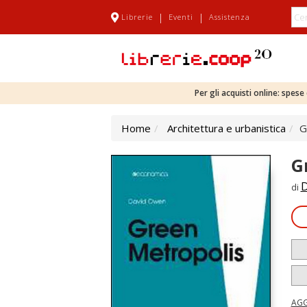
|
|
Librerie
Eventi
Assistenza
Per gli acquisti online: spes
Home
Architettura e urbanistica
G
G
D
di
AGG