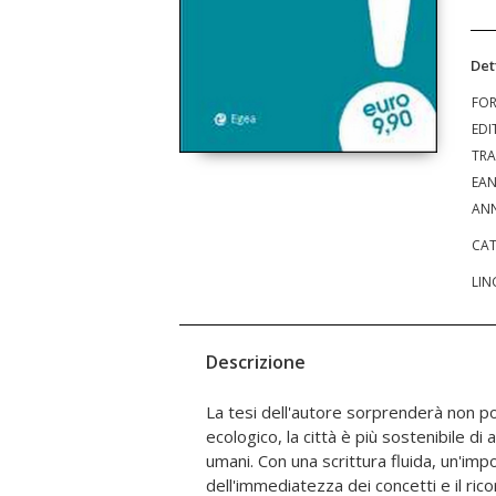
Det
FO
EDI
TRA
EA
ANN
CAT
LIN
Descrizione
La tesi dell'autore sorprenderà non poc
possono non essere un elemento di effici
ecologico, la città è più sostenibile di a
ambientalistico e degli spazi pubblici
umani. Con una scrittura fluida, un'imp
pedonale, confrontati con l'uso delle au
dell'immediatezza dei concetti e il rico
minore densità urbana; parla di trasporto p