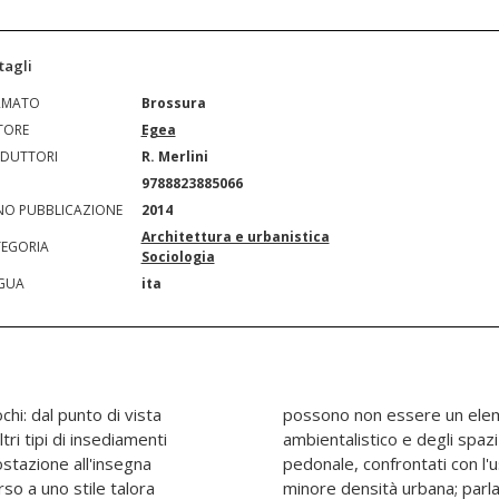
tagli
RMATO
Brossura
TORE
Egea
DUTTORI
R. Merlini
N
9788823885066
O PUBBLICAZIONE
2014
Architettura e urbanistica
EGORIA
Sociologia
GUA
ita
hi: dal punto di vista
enza dal punto di vista
ltri tipi di insediamenti
 urbani e del loro uso
ostazione all'insegna
tomobili nelle aree a
rso a uno stile talora
ubblico in rapporto allo