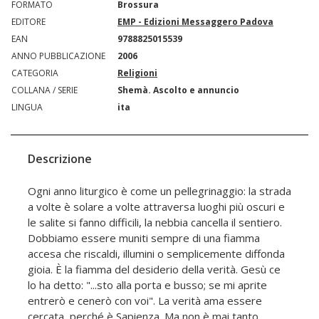
FORMATO
Brossura
EDITORE
EMP - Edizioni Messaggero Padova
EAN
9788825015539
ANNO PUBBLICAZIONE
2006
CATEGORIA
Religioni
COLLANA / SERIE
Shemà. Ascolto e annuncio
LINGUA
ita
Descrizione
Ogni anno liturgico è come un pellegrinaggio: la strada
a volte è solare a volte attraversa luoghi più oscuri e
le salite si fanno difficili, la nebbia cancella il sentiero.
Dobbiamo essere muniti sempre di una fiamma
accesa che riscaldi, illumini o semplicemente diffonda
gioia. È la fiamma del desiderio della verità. Gesù ce
lo ha detto: "...sto alla porta e busso; se mi aprite
entrerò e cenerò con voi". La verità ama essere
cercata, perché è Sapienza. Ma non è mai tanto