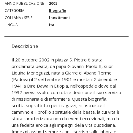
ANNO PUBBLICAZIONE
2005
CATEGORIA
Biografie
COLLANA / SERIE
I testimoni
LINGUA
ita
Descrizione
Il 20 ottobre 2002 in piazza S. Pietro è stata
proclamata beata, da papa Giovanni Paolo II, suor
Liduina Meneguzzi, nata a Giarre di Abano Terme
(Padova) il 2 settembre 1901 e morta il 2 dicembre
1941 a Dire Dawa in Etiopia, nell'ospedale dove dal
1937 aveva svolto con totale dedizione il suo servizio
di missionaria e di infermiera. Questa biografia,
scritta soprattutto per i ragazzi, ricostruisce il
cammino e il profilo spirituale della beata, la cui vita è
stata caratterizzata non da eventi eccezionali, ma da
una fedeltà eroica agli impegni della vita quotidiana.
Impegni assunti sempre con il sorriso sulle labbra e