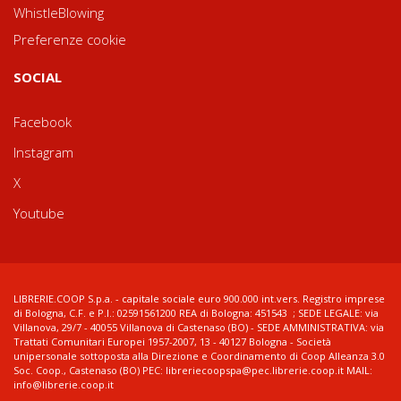
WhistleBlowing
Preferenze cookie
SOCIAL
Facebook
Instagram
X
Youtube
LIBRERIE.COOP S.p.a. - capitale sociale euro 900.000 int.vers. Registro imprese
di Bologna, C.F. e P.I.: 02591561200 REA di Bologna: 451543 ; SEDE LEGALE: via
Villanova, 29/7 - 40055 Villanova di Castenaso (BO) - SEDE AMMINISTRATIVA: via
Trattati Comunitari Europei 1957-2007, 13 - 40127 Bologna - Società
unipersonale sottoposta alla Direzione e Coordinamento di Coop Alleanza 3.0
Soc. Coop., Castenaso (BO) PEC: libreriecoopspa@pec.librerie.coop.it MAIL:
info@librerie.coop.it