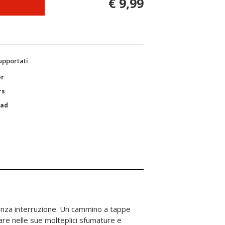
€ 9,99
supportati
er
rs
Pad