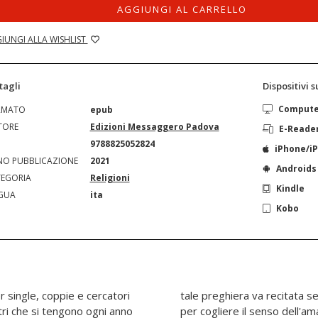
AGGIUNGI AL CARRELLO
IUNGI ALLA WISHLIST
tagli
Dispositivi 
Comput
RMATO
epub
TORE
Edizioni Messaggero Padova
E-Reade
N
9788825052824
iPhone/i
O PUBBLICAZIONE
2021
Androids
EGORIA
Religioni
Kindle
GUA
ita
Kobo
r single, coppie e cercatori
ruzione. Un cammino a tappe
tri che si tengono ogni anno
e sue molteplici sfumature e