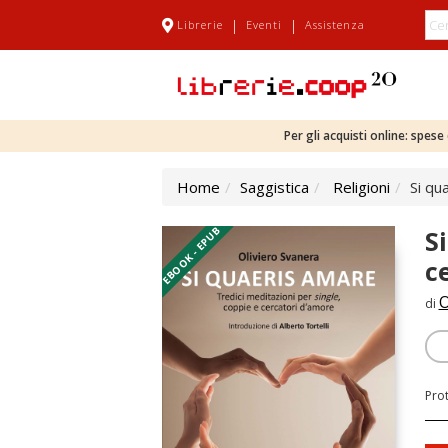
|
|
Librerie
Eventi
Assistenza
Per gli acquisti online: spes
Home
Saggistica
Religioni
Si qu
EBOOK - EPUB
S
c
O
di
Pro