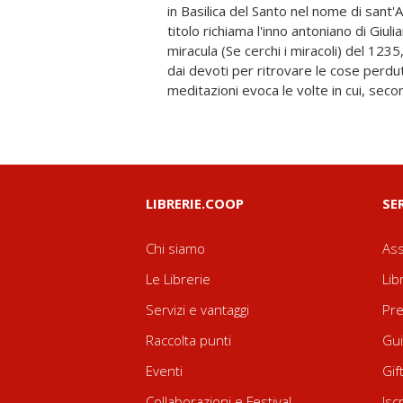
in Basilica del Santo nel nome di sant'
opportunità recuperando e ridando 
titolo richiama l'inno antoniano di Giuli
profondamente umano della persona:
miracula (Se cerchi i miracoli) del 123
amare/amore al tu dell'incontro fino al 
dai devoti per ritrovare le cose perdut
meditazioni evoca le volte in cui, seco
LIBRERIE.COOP
SE
Chi siamo
Ass
Le Librerie
Lib
Servizi e vantaggi
Pre
Raccolta punti
Gui
Eventi
Gif
Collaborazioni e Festival
Isc