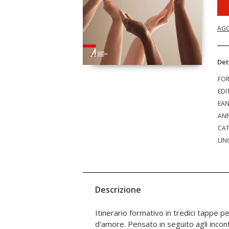
AGG
Det
FO
EDI
EA
ANN
CAT
LIN
Descrizione
Itinerario formativo in tredici tappe pe
tale preghiera va recitata senza inter
d'amore. Pensato in seguito agli incon
per cogliere il senso dell'amare nell