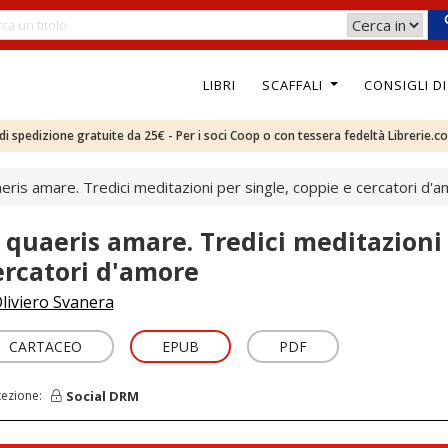
LIBRI
SCAFFALI
CONSIGLI D
e di spedizione gratuite da 25€ - Per i soci Coop o con tessera fedeltà Librerie.c
aeris amare. Tredici meditazioni per single, coppie e cercatori d'
i quaeris amare. Tredici meditazioni 
ercatori d'amore
liviero Svanera
CARTACEO
EPUB
PDF
Social DRM
tezione: