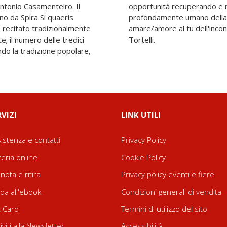
Antonio Casamenteiro. Il
valore ad ogni aspetto
ano da Spira Si quaeris
 dal sé bisognoso di
5, recitato tradizionalmente
noi. Introduzione di Alberto
e; il numero delle tredici
Tortelli.
ndo la tradizione popolare,
RVIZI
LINK UTILI
istenza e contatti
Privacy Policy
reria online
Cookie Policy
nota e ritira
Privacy policy eventi e fiere
da all'ebook
Condizioni generali di vendita
t Card
Termini di utilizzo del sito
riviti alla Newsletter
Accessibilità