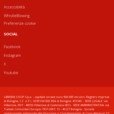
Accessibilità
WhistleBlowing
Preferenze cookie
SOCIAL
Facebook
Instagram
X
Youtube
LIBRERIE.COOP S.p.a. - capitale sociale euro 900.000 int.vers. Registro imprese
di Bologna, C.F. e P.I.: 02591561200 REA di Bologna: 451543 ; SEDE LEGALE: via
Villanova, 29/7 - 40055 Villanova di Castenaso (BO) - SEDE AMMINISTRATIVA: via
Trattati Comunitari Europei 1957-2007, 13 - 40127 Bologna - Società
unipersonale sottoposta alla Direzione e Coordinamento di Coop Alleanza 3.0