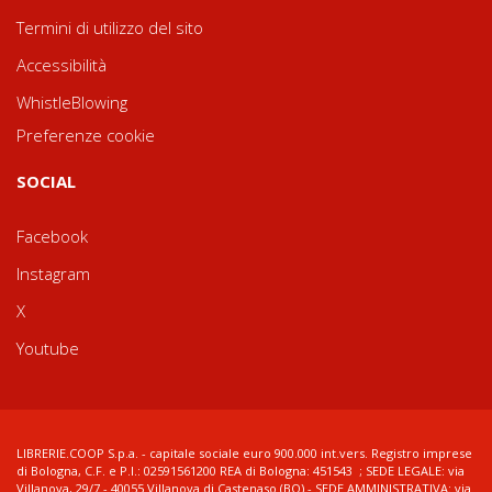
Termini di utilizzo del sito
Accessibilità
WhistleBlowing
Preferenze cookie
SOCIAL
Facebook
Instagram
X
Youtube
LIBRERIE.COOP S.p.a. - capitale sociale euro 900.000 int.vers. Registro imprese
di Bologna, C.F. e P.I.: 02591561200 REA di Bologna: 451543 ; SEDE LEGALE: via
Villanova, 29/7 - 40055 Villanova di Castenaso (BO) - SEDE AMMINISTRATIVA: via