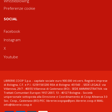
WhistleBlowing
Preferenze cookie
SOCIAL
Facebook
Instagram
X
Youtube
LIBRERIE.COOP S.p.a. - capitale sociale euro 900.000 int.vers. Registro imprese
di Bologna, C.F. e P.I.: 02591561200 REA di Bologna: 451543 ; SEDE LEGALE: via
Villanova, 29/7 - 40055 Villanova di Castenaso (BO) - SEDE AMMINISTRATIVA: via
Trattati Comunitari Europei 1957-2007, 13 - 40127 Bologna - Società
unipersonale sottoposta alla Direzione e Coordinamento di Coop Alleanza 3.0
Soc. Coop., Castenaso (BO) PEC: libreriecoopspa@pec.librerie.coop.it MAIL:
info@librerie.coop.it