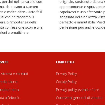
, perché nel narrare le sue
brillante, che è insieme un
na, da Tiziano a Damien
attraverso i secoli e i
n e molte altre - Arte fa il
 sui pericoli di un'idea
usi che ne facciamo, il
aderenza a un modello
tere o l'impotenza della
a salva e illumina, ma la
nata confessione scorre una
perfezione può anche uccide
nzioni cromatiche e
RVIZI
LINK UTILI
istenza e contatti
Privacy Policy
reria online
Cookie Policy
nota e ritira
Privacy policy eventi e fiere
da all'ebook
Condizioni generali di vendita