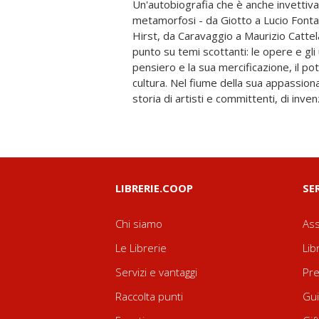
Un'autobiografia che è anche invettiva
originale, sostenuto da una scrittura 
metamorfosi - da Giotto a Lucio Fonta
appassionante e spiazzante viaggio 
Hirst, da Caravaggio a Maurizio Cattela
capolavori e uno sferzante pamphlet
punto su temi scottanti: le opere e gli 
sbagliata della bellezza vista come 
pensiero e la sua mercificazione, il po
perfetto e immutabile. Perché la bellezz
cultura. Nel fiume della sua appassio
storia di artisti e committenti, di inve
LIBRERIE.COOP
SE
Chi siamo
Ass
Le Librerie
Lib
Servizi e vantaggi
Pre
Raccolta punti
Gui