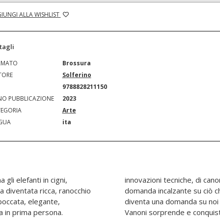
IUNGI ALLA WISHLIST
tagli
RMATO
Brossura
TORE
Solferino
N
9788828211150
O PUBBLICAZIONE
2023
EGORIA
Arte
GUA
ita
gli elefanti in cigni,
ri e di polvere, in cui la
ra diventata ricca, ranocchio
deriamo bello e di valore
boccata, elegante,
ostra identità. Carlo
ta in prima persona.
 libro attualissimo e