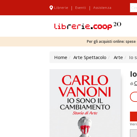
|
|
Librerie
Eventi
Assistenza
Per gli acquisti online: spes
Home
Arte Spettacolo
Arte
Io 
I
C
di
Veri