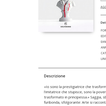
AGG
Det
FO
EDI
EA
ANN
CAT
LIN
Descrizione
«Io sono la prestigiatrice che trasforma 
innovazioni tecniche, di canoni infranti, di alta
l'imitatrice che stupisce, sono la pove
domanda incalzante su ciò che consi
trasformato in principessa.» Saggia, s
diventa una domanda su noi stessi, sulla n
furibonda, sfolgorante: Arte si raccon
Vanoni sorprende e conquista con un nuovo