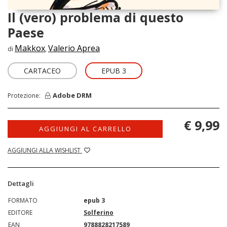
Il (vero) problema di questo
Paese
Makkox
Valerio Aprea
di
,
CARTACEO
EPUB 3
Adobe DRM
Protezione:
€ 9,99
AGGIUNGI AL CARRELLO
AGGIUNGI ALLA WISHLIST
Dettagli
FORMATO
epub 3
EDITORE
Solferino
EAN
9788828217589