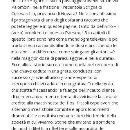
del litorale ligure ci sia un passaggio a livello sito in via
Palombini, nella frazione Trecentola Scrigna di
Collesarchio, provincia di Novara? Ne è convintissimo
il protagonista di uno degli esilaranti racconti che
potete leggere in queste pagine, tanto da definirlo «Il
(vero) problema di questo Paese». I 34 capitoli di
questo libro sono nati come monologhi televisivi e poi
tradotti «su carta» distillando le dosi e arricchendo le
intuizioni. La differenza, come spiegano gli autori, «è
nella maggior dose di paraculaggine, e nella durata».
Ecco allora storie surreali come quella del recupero di
una chiave caduta in una grata, conclusosi con
successo grazie all’unico grande esperto di
«recupero chiavi cadute in una grata». O della molla
che scatta fracassando la falange dell’incauto cliente
di un meccanico, mentre tenta di avvicinare la carta di
credito alla macchinetta del Pos. Piccoli capolavori che
alternano irresistibile comicità e approfondimenti
drammatici e costituiscono uno specchio fedele della
società in cui viviamo. Storie che invitano a sorridere
dei nostri difetti, a riflettere sulle assurdità del