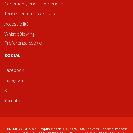
Condizioni generali di vendita
Termini di utilizzo del sito
Accessibilità
WhistleBlowing
Preferenze cookie
SOCIAL
Facebook
Instagram
X
Youtube
LIBRERIE.COOP S.p.a. - capitale sociale euro 900.000 int.vers. Registro imprese