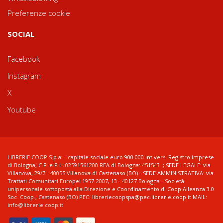
Preferenze cookie
SOCIAL
Facebook
Instagram
X
Youtube
LIBRERIE.COOP S.p.a. - capitale sociale euro 900.000 int.vers. Registro imprese
di Bologna, C.F. e P.I.: 02591561200 REA di Bologna: 451543 ; SEDE LEGALE: via
Villanova, 29/7 - 40055 Villanova di Castenaso (BO) - SEDE AMMINISTRATIVA: via
Trattati Comunitari Europei 1957-2007, 13 - 40127 Bologna - Società
unipersonale sottoposta alla Direzione e Coordinamento di Coop Alleanza 3.0
Soc. Coop., Castenaso (BO) PEC: libreriecoopspa@pec.librerie.coop.it MAIL:
info@librerie.coop.it