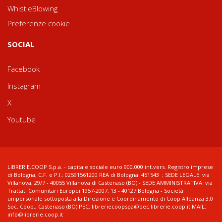
WhistleBlowing
Preferenze cookie
SOCIAL
Facebook
Instagram
X
Youtube
LIBRERIE.COOP S.p.a. - capitale sociale euro 900.000 int.vers. Registro imprese
di Bologna, C.F. e P.I.: 02591561200 REA di Bologna: 451543 ; SEDE LEGALE: via
Villanova, 29/7 - 40055 Villanova di Castenaso (BO) - SEDE AMMINISTRATIVA: via
Trattati Comunitari Europei 1957-2007, 13 - 40127 Bologna - Società
unipersonale sottoposta alla Direzione e Coordinamento di Coop Alleanza 3.0
Soc. Coop., Castenaso (BO) PEC: libreriecoopspa@pec.librerie.coop.it MAIL:
info@librerie.coop.it