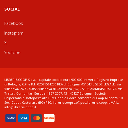
SOCIAL
Facebook
Instagram
X
Youtube
LIBRERIE.COOP S.p.a. - capitale sociale euro 900.000 int.vers. Registro imprese
di Bologna, C.F. e P.I.: 02591561200 REA di Bologna: 451543 ; SEDE LEGALE: via
Villanova, 29/7 - 40055 Villanova di Castenaso (BO) - SEDE AMMINISTRATIVA: via
Trattati Comunitari Europei 1957-2007, 13 - 40127 Bologna - Società
unipersonale sottoposta alla Direzione e Coordinamento di Coop Alleanza 3.0
Soc. Coop., Castenaso (BO) PEC: libreriecoopspa@pec.librerie.coop.it MAIL:
info@librerie.coop.it