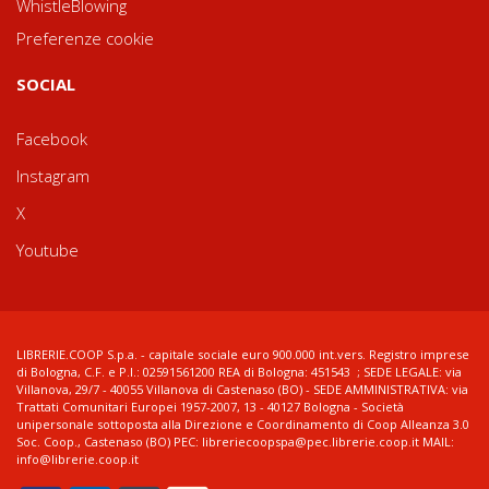
WhistleBlowing
Preferenze cookie
SOCIAL
Facebook
Instagram
X
Youtube
LIBRERIE.COOP S.p.a. - capitale sociale euro 900.000 int.vers. Registro imprese
di Bologna, C.F. e P.I.: 02591561200 REA di Bologna: 451543 ; SEDE LEGALE: via
Villanova, 29/7 - 40055 Villanova di Castenaso (BO) - SEDE AMMINISTRATIVA: via
Trattati Comunitari Europei 1957-2007, 13 - 40127 Bologna - Società
unipersonale sottoposta alla Direzione e Coordinamento di Coop Alleanza 3.0
Soc. Coop., Castenaso (BO) PEC: libreriecoopspa@pec.librerie.coop.it MAIL:
info@librerie.coop.it