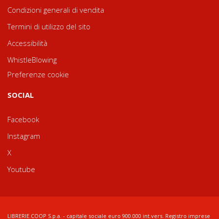
Condizioni generali di vendita
Termini di utilizzo del sito
Accessibilità
WhistleBlowing
Preferenze cookie
SOCIAL
Facebook
Instagram
X
Youtube
LIBRERIE.COOP S.p.a. - capitale sociale euro 900.000 int.vers. Registro imprese