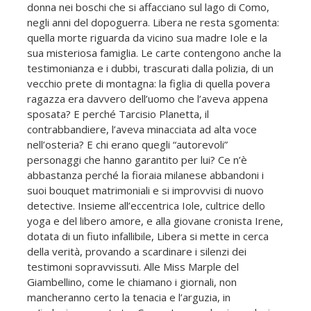
donna nei boschi che si affacciano sul lago di Como,
negli anni del dopoguerra. Libera ne resta sgomenta:
quella morte riguarda da vicino sua madre Iole e la
sua misteriosa famiglia. Le carte contengono anche la
testimonianza e i dubbi, trascurati dalla polizia, di un
vecchio prete di montagna: la figlia di quella povera
ragazza era davvero dell’uomo che l’aveva appena
sposata? E perché Tarcisio Planetta, il
contrabbandiere, l’aveva minacciata ad alta voce
nell’osteria? E chi erano quegli “autorevoli”
personaggi che hanno garantito per lui? Ce n’è
abbastanza perché la fioraia milanese abbandoni i
suoi bouquet matrimoniali e si improvvisi di nuovo
detective. Insieme all’eccentrica Iole, cultrice dello
yoga e del libero amore, e alla giovane cronista Irene,
dotata di un fiuto infallibile, Libera si mette in cerca
della verità, provando a scardinare i silenzi dei
testimoni sopravvissuti. Alle Miss Marple del
Giambellino, come le chiamano i giornali, non
mancheranno certo la tenacia e l’arguzia, in